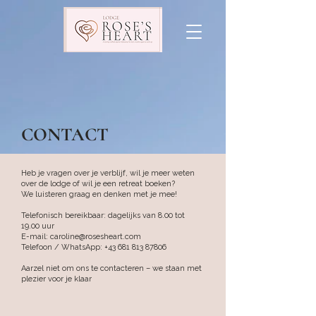
CONTACT
Heb je vragen over je verblijf, wil je meer weten
over de lodge of wil je een retreat boeken?
We luisteren graag en denken met je mee!
Telefonisch bereikbaar: dagelijks van 8.00 tot
19.00 uur
E-mail: caroline@rosesheart.com
Telefoon / WhatsApp: +43 681 813 87806
Aarzel niet om ons te contacteren – we staan met
plezier voor je klaar