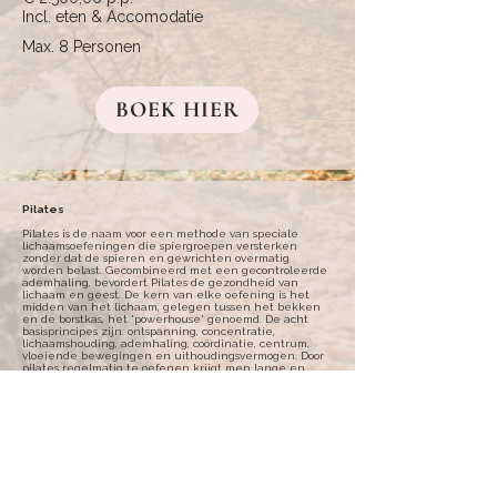
Incl. eten & Accomodatie
Max. 8 Personen
BOEK HIER
Pilates
Pilates is de naam voor een methode van speciale
lichaamsoefeningen die spiergroepen versterken
zonder dat de spieren en gewrichten overmatig
worden belast. Gecombineerd met een gecontroleerde
ademhaling, bevordert Pilates de gezondheid van
lichaam en geest. De kern van elke oefening is het
midden van het lichaam, gelegen tussen het bekken
en de borstkas, het 'powerhouse' genoemd. De acht
basisprincipes zijn: ontspanning, concentratie,
lichaamshouding, ademhaling, coördinatie, centrum,
vloeiende bewegingen en uithoudingsvermogen. Door
pilates regelmatig te oefenen krijgt men lange en
slanke spieren. De Pilateslessen zijn voor iedereen
geschikt en worden aangepast aan het niveau van de
deelnemers. Mocht je een keer geen zin hebben,
geen probleem. Deze retreat staat in het teken van
jou dus niets moet, alles mag!
Reiki
Reiki is een Japanse geneeswijze en betekent