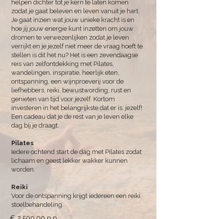
helpen dichter tot je kern te laten komen
zodat je gaat beleven en leven vanuit je hart.
Je gaat inzien wat jouw unieke kracht is en
hoe jij jouw energie kunt inzetten om jouw
dromen te verwezenlijken zodat je leven
verrijkt en je jezelf niet meer de vraag hoeft te
stellen is dit het nu? Het is een zevendaagse
reis van zelfontdekking met Pilates,
wandelingen, inspiratie, heerlijk eten,
ontspanning, een wijnproeverij voor de
liefhebbers, reiki, bewustwording, rust en
genieten van tijd voor jezelf. Kortom
investeren in het belangrijkste dat er is: jezelf!
Een cadeau dat je de rest van je leven elke
dag bij je draagt.
Pilates
Iedere ochtend start de dag met Pilates zodat
lichaam en geest lekker wakker kunnen
worden.
Reiki
Voor de ontspanning krijgt iedereen een reiki
stoelbehandeling.
€ 2.500,00 p.p.