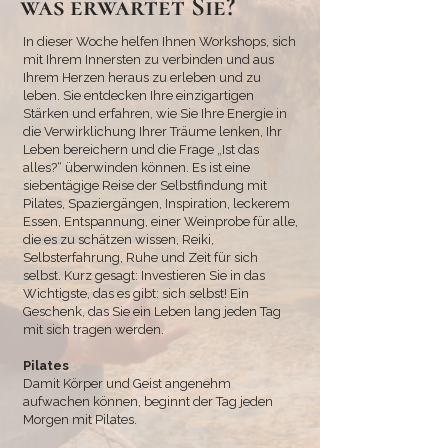
was erwartet Sie?
In dieser Woche helfen Ihnen Workshops, sich
mit Ihrem Innersten zu verbinden und aus
Ihrem Herzen heraus zu erleben und zu
leben. Sie entdecken Ihre einzigartigen
Stärken und erfahren, wie Sie Ihre Energie in
die Verwirklichung Ihrer Träume lenken, Ihr
Leben bereichern und die Frage „Ist das
alles?“ überwinden können. Es ist eine
siebentägige Reise der Selbstfindung mit
Pilates, Spaziergängen, Inspiration, leckerem
Essen, Entspannung, einer Weinprobe für alle,
die es zu schätzen wissen, Reiki,
Selbsterfahrung, Ruhe und Zeit für sich
selbst. Kurz gesagt: Investieren Sie in das
Wichtigste, das es gibt: sich selbst! Ein
Geschenk, das Sie ein Leben lang jeden Tag
mit sich tragen werden.
Pilates
Damit Körper und Geist angenehm
aufwachen können, beginnt der Tag jeden
Morgen mit Pilates.