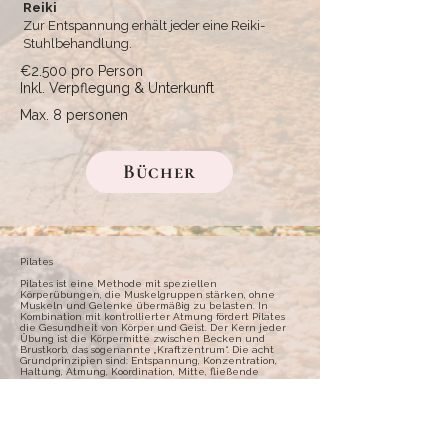
Reiki
Zur Entspannung erhält jeder eine Reiki-
Stuhlbehandlung.
€2.500 pro Person
Inkl. Verpflegung & Unterkunft
Max. 8 personen
Bücher
Pilates
Pilates ist eine Methode mit speziellen
Körperübungen, die Muskelgruppen stärken, ohne
Muskeln und Gelenke übermäßig zu belasten. In
Kombination mit kontrollierter Atmung fördert Pilates
die Gesundheit von Körper und Geist. Der Kern jeder
Übung ist die Körpermitte zwischen Becken und
Brustkorb, das sogenannte „Kraftzentrum“. Die acht
Grundprinzipien sind: Entspannung, Konzentration,
Haltung, Atmung, Koordination, Mitte, fließende
Bewegung und Ausdauer. Regelmäßiges Pilates-
Training entwickelt lange und schlanke Muskeln. Die
Pilates-Kurse sind für jeden geeignet und werden dem
Niveau der Teilnehmer angepasst. Wenn du keine Lust
hast, ist das auch kein Problem. Bei diesem Retreat
dreht sich alles um dich, also ist nichts erforderlich, alles