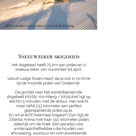
©Wildkogel Arena Neukirchen & Bramberg
Sneeuwzeker skigebied
Het skigebied heeft 75 km aan pistes en is
sneeuwzeker van november tot april.
Vanuit Lodge Rose’s Heart sta je ook in no-time
op de mooiste pistes van Oostenrijk.
De gondel naar het wereldberoemde
skigebied KitzSki, Kirchberg / Kitzbühel ligt op
slechts 5 minuten met de skibus. Hier wacht
maar liefst 233 kilometer aan perfect
geprepareerde pistes op je.
En wil je écht helemaal losgaan? Dan ligt de
Zillertal Arena met haar 150 kilometer pistes
letterlijk om de hoek. Een paradijs voor
wintersportliefhebbers die houden van
afwisseling, avontuur en indrukwekkende