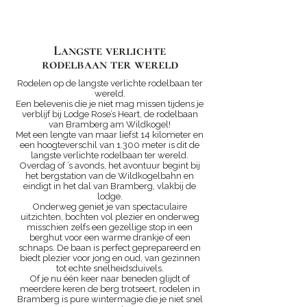
Langste verlichte
rodelbaan ter wereld
Rodelen op de langste verlichte rodelbaan ter
wereld.
Een belevenis die je niet mag missen tijdens je
verblijf bij Lodge Rose’s Heart, de rodelbaan
van Bramberg am Wildkogel!
Met een lengte van maar liefst 14 kilometer en
een hoogteverschil van 1.300 meter is dit de
langste verlichte rodelbaan ter wereld.
Overdag of ’s avonds, het avontuur begint bij
het bergstation van de Wildkogelbahn en
eindigt in het dal van Bramberg, vlakbij de
lodge.
Onderweg geniet je van spectaculaire
uitzichten, bochten vol plezier en onderweg
misschien zelfs een gezellige stop in een
berghut voor een warme drankje of een
schnaps. De baan is perfect geprepareerd en
biedt plezier voor jong en oud, van gezinnen
tot echte snelheidsduivels.
Of je nu één keer naar beneden glijdt of
meerdere keren de berg trotseert, rodelen in
Bramberg is pure wintermagie die je niet snel